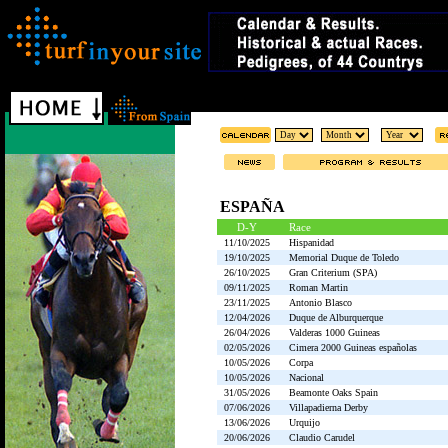
ESPAÑA
D-Y
Race
11/10/2025
Hispanidad
19/10/2025
Memorial Duque de Toledo
26/10/2025
Gran Criterium (SPA)
09/11/2025
Roman Martin
23/11/2025
Antonio Blasco
12/04/2026
Duque de Alburquerque
26/04/2026
Valderas 1000 Guineas
02/05/2026
Cimera 2000 Guineas españolas
10/05/2026
Corpa
10/05/2026
Nacional
31/05/2026
Beamonte Oaks Spain
07/06/2026
Villapadierna Derby
13/06/2026
Urquijo
20/06/2026
Claudio Carudel