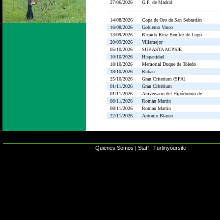
27/06/2026
G.P. de Madrid
14/08/2026
Copa de Oro de San Sebastián
16/08/2026
Gobierno Vasco
13/09/2026
Ricardo Ruiz Benítez de Lugo
20/09/2026
Villamejor
05/10/2026
SUBASTA ACPSIE
10/10/2026
Hispanidad
18/10/2026
Memorial Duque de Toledo
18/10/2026
Ruban
25/10/2026
Gran Criterium (SPA)
01/11/2026
Gran Critérium
01/11/2026
Aniversario del Hipódromo de
08/11/2026
Román Martín
08/11/2026
Roman Martin
22/11/2026
Antonio Blasco
Quienes Somos
|
Staff
|
Turfinyoursite