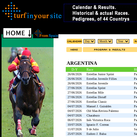
ARGENTINA
D-Y
Race
R
26/06/2026
Estrellas Junior Sprint
Pa
26/06/2026
Estrellas Juvenile Fillies
Pa
26/06/2026
Estrellas Juvenile
Pa
27/06/2026
Estrellas Sprint
Pa
27/06/2026
Estrellas Mile
Pa
27/06/2026
Estrellas Distaff
Pa
27/06/2026
Estrellas Classic
Pa
04/07/2026
Manuel J. Guiraldes
Pa
04/07/2026
Old Man-Revista Palermo
Pa
04/07/2026
Chacabuco
Pa
06/07/2026
Inés Victorica Roca
Pa
10/07/2026
Ignacio F. Correas
Pa
11/07/2026
9 de Julio
Sa
25/07/2026
Eudoro J. Balsa
Sa