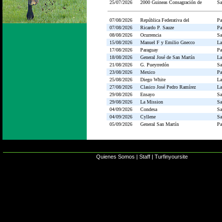
25/07/2026
2000 Guineas Consagración de
Sa
07/08/2026
República Federativa del
Pa
07/08/2026
Ricardo P. Sauze
Pa
08/08/2026
Ocurrencia
Sa
15/08/2026
Manuel F y Emilio Gnecco
La
17/08/2026
Paraguay
Pa
18/08/2026
General José de San Martín
La
21/08/2026
G. Pueyrredón
Sa
23/08/2026
Mexico
Pa
25/08/2026
Diego White
La
27/08/2026
Clasico José Pedro Ramírez
La
29/08/2026
Ensayo
Sa
29/08/2026
La Mission
Sa
04/09/2026
Condesa
Sa
04/09/2026
Cyllene
Sa
05/09/2026
General San Martín
Pa
Quienes Somos
|
Staff
|
Turfinyoursite