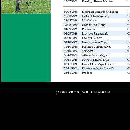
18/07/2026
Domingo Herrera Martínez
H.
06/08/2026
Libertador Bernardo O'Higgins
H.
17/08/2026
Carlos Allende Navarro
H.
29/08/2026
Mil Guineas
H.
30/08/2026
Copa de Oro (Chile)
C
04/09/2026
Preparación
C
04/09/2026
Lisímaco Jaraquemada
C
05/09/2026
Dos Mil Guineas
H.
03/10/2026
Gran Criterium Mauricio
H.
10/10/2026
Fernando Coloma Reyes
H.
16/10/2026
Velocidad
C
31/10/2026
Alberto Solari Magnasco
H.
01/11/2026
Nacional Ricardo Lyon
C
07/11/2026
General José Miguel Carrera
H.
27/11/2026
Primavera-Hernán Braun P
C
28/11/2026
Paddock
C
Quienes Somos
|
Staff
|
Turfinyoursite