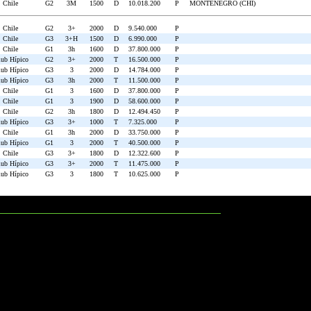
 Chile
G2
3M
1500
D
10.018.200
P
MONTENEGRO (CHI)
 Chile
G2
3+
2000
D
9.540.000
P
 Chile
G3
3+H
1500
D
6.990.000
P
 Chile
G1
3h
1600
D
37.800.000
P
lub Hípico
G2
3+
2000
T
16.500.000
P
lub Hípico
G3
3
2000
D
14.784.000
P
lub Hípico
G3
3h
2000
T
11.500.000
P
 Chile
G1
3
1600
D
37.800.000
P
 Chile
G1
3
1900
D
58.600.000
P
 Chile
G2
3h
1800
D
12.494.450
P
lub Hípico
G3
3+
1000
T
7.325.000
P
 Chile
G1
3h
2000
D
33.750.000
P
lub Hípico
G1
3
2000
T
40.500.000
P
 Chile
G3
3+
1800
D
12.322.600
P
lub Hípico
G3
3+
2000
T
11.475.000
P
lub Hípico
G3
3
1800
T
10.625.000
P