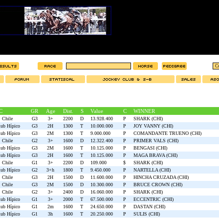
C
GR
Age
Dist.
S
Value
C
WINNER
 Chile
G3
3+
2200
D
13.928.400
P
SHARK (CHI)
lub Hípico
G3
2H
1300
T
10.000.000
P
JOY VANNY (CHI)
lub Hípico
G3
2M
1300
T
9.000.000
P
COMANDANTE TRUENO (CHI)
 Chile
G2
3+
1600
D
12.322.400
P
PRIMER VALS (CHI)
lub Hípico
G3
2M
1600
T
10.125.000
P
BENGASI (CHI)
lub Hípico
G3
2H
1600
T
10.125.000
P
MAGA BRAVA (CHI)
 Chile
G1
3+
2200
D
109.000
$
SHARK (CHI)
lub Hípico
G2
3+h
1800
T
9.450.000
P
NARTELLA (CHI)
 Chile
G3
2H
1500
D
11.600.000
P
HINCHA CRUZADA (CHI)
 Chile
G3
2M
1500
D
10.300.000
P
BRUCE CROWN (CHI)
 Chile
G2
3+
2400
D
16.060.000
P
SHARK (CHI)
lub Hípico
G1
3+
2000
T
67.500.000
P
ECCENTRIC (CHI)
lub Hípico
G1
2m
1600
T
24.650.000
P
DASTAN (CHI)
lub Hípico
G1
3h
1600
T
20.250.000
P
SULIS (CHI)