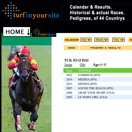
TCK JO-O HAI
Japan
Ohi
Age:
4+H
Year
WINNER
2015
SAMBISTA (JPN)
2014
MEDEIA (JPN)
2013
MEDEIA (JPN)
2007
SOUND THE BEACH (JPN)
2006
GRAB YOUR HEART (USA)
2005
LE MARS GIRL (USA)