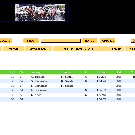
GR
Wt
Jockey
Trainer
G
Time
Dist.
Vi
G3
57
C. Demuro
K. Sumii
G
1.52:30
1800
G3
57
S. Hamanaka
K. Sasada
G
1.51:40
1800
G3
54
S. Hamanaka
K. Sasada
1800
G3
54
M. Katsuura
G
1:52:70
1800
G3
56
K. Ando
G
1:53:80
1800
G3
57
1:52:70
1800