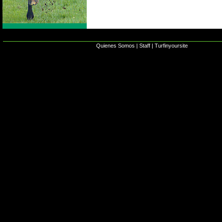
Quienes Somos
|
Staff
|
Turfinyoursite