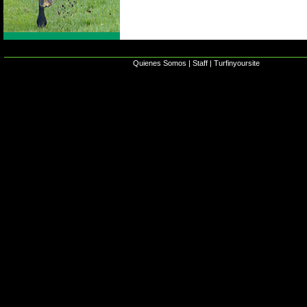
Quienes Somos
|
Staff
|
Turfinyoursite