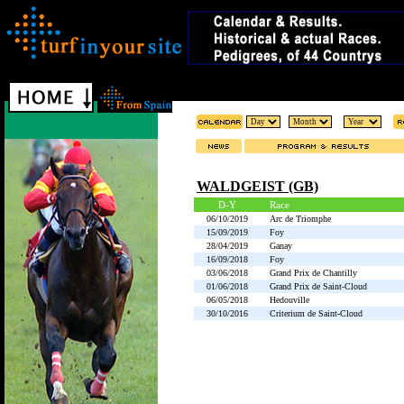
WALDGEIST (GB)
D-Y
Race
06/10/2019
Arc de Triomphe
15/09/2019
Foy
28/04/2019
Ganay
16/09/2018
Foy
03/06/2018
Grand Prix de Chantilly
01/06/2018
Grand Prix de Saint-Cloud
06/05/2018
Hedouville
30/10/2016
Criterium de Saint-Cloud