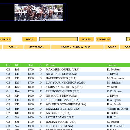
GR
RC
Dist.
S
Winner
Trainer
G3
Ind
1700
D
MAXIMUM OFFER (USA)
K. McPeek
G3
CD
1300
D
NU WHAT'S NEW (USA)
J. DIVito
G3
CD
1300
D
HARRODSBURG (USA)
M. Tomlinson
G3
Del
1700
D
LUV YOUR NEIGHBOR (CAN)
M. Stidham
G3
Kee
1800
D
STARS AND STRIPES (USA)
W. Mott
G1
Kee
1700
T
EXPENSIVE QUEEN (IRE)
C.C. Brown
G3
OP
1600
D
NU WHAT'S NEW (USA)
J. DIVito
G2
CD
1600
D
SHRED THE GNAR (USA)
B.A. Lynch
G3
CD
1800
T
WOLFIE'S DYNAGHOST (USA)
B.A. Lynch
G3
RP
1800
D
BRACKET BUSTER (USA)
Victoria H. Oliver
G2
KD
1300
T
AG BULLET (USA)
R. Baltas
G1
Sar
1400
D
PATCH ADAMS (USA)
B.H. Cox
G3
Sar
1100
T
ITALIAN SOIREE (USA)
G. Weaver
G3
Sar
1300
D
ECHO SOUND (USA)
G.R. Arnold II