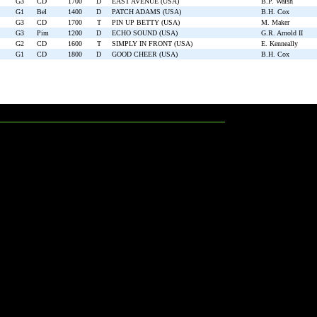
G3
CD
1700
D
EAST AVENUE (USA)
B.P. Walsh
G1
Bel
1400
D
PATCH ADAMS (USA)
B.H. Cox
G3
CD
1700
T
PIN UP BETTY (USA)
M. Maker
G3
Pim
1200
D
ECHO SOUND (USA)
G.R. Arnold II
G2
CD
1600
T
SIMPLY IN FRONT (USA)
E. Kenneally
G1
CD
1800
D
GOOD CHEER (USA)
B.H. Cox