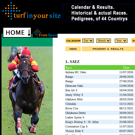
L. SAEZ
Race
Date
Indiana BC Oaks
11/07/2026
Bango
28/06/2026
Bango
27/06/2026
Delaware Oaks
13/06/2026
Ben Ali S
18/04/2026
Jenny Wiley S
11/04/2026
Oaklawn Mile
28/03/2026
Chilukki
15/11/2025
River City
08/11/2025
Oklahoma Derby
28/09/2025
Ladies Sprint S
30/08/2025
King's Bishop S / H. Allen
23/08/2025
Coronation Cup S
11/07/2025
Victory Ride S
03/07/2025