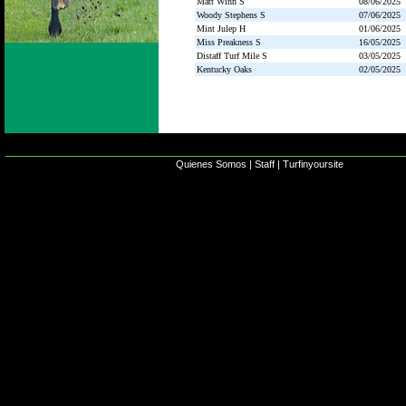
Matt Winn S
08/06/2025
Woody Stephens S
07/06/2025
Mint Julep H
01/06/2025
Miss Preakness S
16/05/2025
Distaff Turf Mile S
03/05/2025
Kentucky Oaks
02/05/2025
Quienes Somos
|
Staff
|
Turfinyoursite