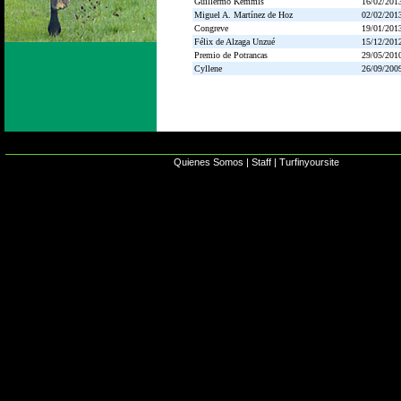
Guillermo Kemmis
16/02/201
Miguel A. Martínez de Hoz
02/02/201
Congreve
19/01/201
Félix de Alzaga Unzué
15/12/201
Premio de Potrancas
29/05/201
Cyllene
26/09/200
Quienes Somos
|
Staff
|
Turfinyoursite