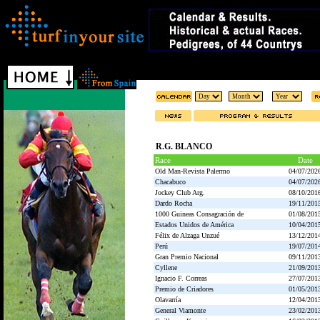
R.G. BLANCO
Race
Date
Old Man-Revista Palermo
04/07/202
Chacabuco
04/07/202
Jockey Club Arg.
08/10/201
Dardo Rocha
19/11/201
1000 Guineas Consagración de
01/08/201
Estados Unidos de América
10/04/201
Félix de Alzaga Unzué
13/12/201
Perú
19/07/201
Gran Premio Nacional
09/11/201
Cyllene
21/09/201
Ignacio F. Correas
27/07/201
Premio de Criadores
01/05/201
Olavarría
12/04/201
General Viamonte
23/02/201