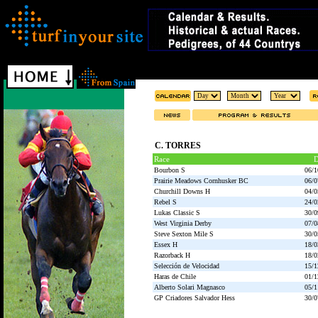
C. TORRES
Race
D
Bourbon S
06/1
Prairie Meadows Cornhusker BC
06/0
Churchill Downs H
04/0
Rebel S
24/0
Lukas Classic S
30/0
West Virginia Derby
07/0
Steve Sexton Mile S
30/0
Essex H
18/0
Razorback H
18/0
Selección de Velocidad
15/1
Haras de Chile
01/1
Alberto Solari Magnasco
05/1
GP Criadores Salvador Hess
30/0