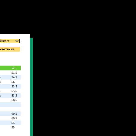
Wt
53,5
n
54,5
n
56
53,5
s
55,5
n
53,5
56,5
60.5
60,5
55
55