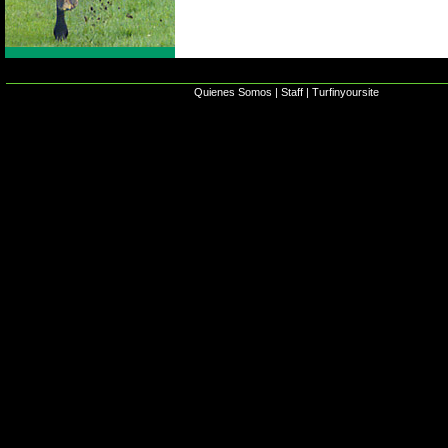
Quienes Somos
|
Staff
|
Turfinyoursite