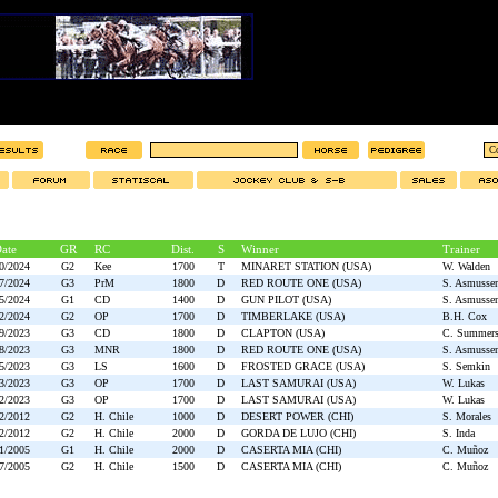
ate
GR
RC
Dist.
S
Winner
Trainer
0/2024
G2
Kee
1700
T
MINARET STATION (USA)
W. Walden
7/2024
G3
PrM
1800
D
RED ROUTE ONE (USA)
S. Asmusse
5/2024
G1
CD
1400
D
GUN PILOT (USA)
S. Asmusse
2/2024
G2
OP
1700
D
TIMBERLAKE (USA)
B.H. Cox
9/2023
G3
CD
1800
D
CLAPTON (USA)
C. Summer
8/2023
G3
MNR
1800
D
RED ROUTE ONE (USA)
S. Asmusse
5/2023
G3
LS
1600
D
FROSTED GRACE (USA)
S. Semkin
3/2023
G3
OP
1700
D
LAST SAMURAI (USA)
W. Lukas
2/2023
G3
OP
1700
D
LAST SAMURAI (USA)
W. Lukas
2/2012
G2
H. Chile
1000
D
DESERT POWER (CHI)
S. Morales
2/2012
G2
H. Chile
2000
D
GORDA DE LUJO (CHI)
S. Inda
1/2005
G1
H. Chile
2000
D
CASERTA MIA (CHI)
C. Muñoz
7/2005
G2
H. Chile
1500
D
CASERTA MIA (CHI)
C. Muñoz