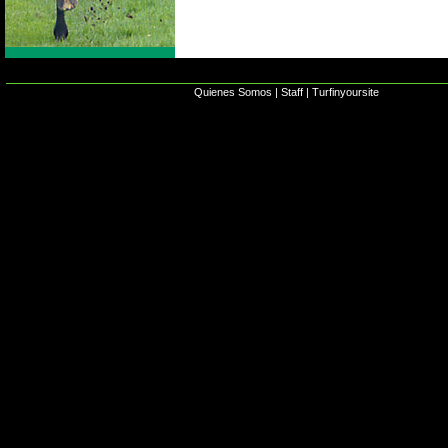
Quienes Somos
|
Staff
|
Turfinyoursite