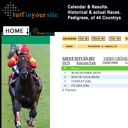
SZENT ISTVÁN DÍJ
VIDEO
CRÓNI
HUN
Kincsem Park
20/08/2006
G
P
Horse
1
ROAD RUNNER (HUN)
2
RUN OF LUCK (HUN)
3
COUPLET (GB)
4
CE GILE (GB)
8 Partans