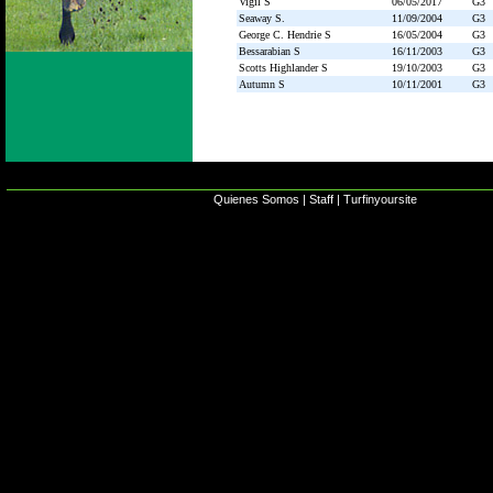
Vigil S
06/05/2017
G3
Seaway S.
11/09/2004
G3
George C. Hendrie S
16/05/2004
G3
Bessarabian S
16/11/2003
G3
Scotts Highlander S
19/10/2003
G3
Autumn S
10/11/2001
G3
Quienes Somos
|
Staff
|
Turfinyoursite