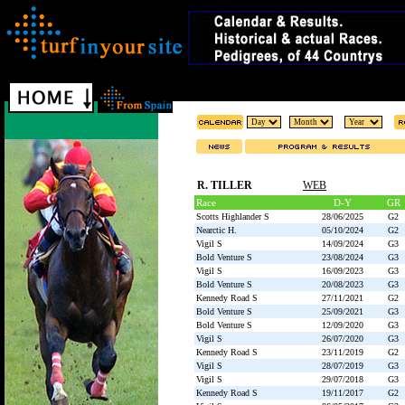
R. TILLER
WEB
Race
D-Y
GR
Scotts Highlander S
28/06/2025
G2
Nearctic H.
05/10/2024
G2
Vigil S
14/09/2024
G3
Bold Venture S
23/08/2024
G3
Vigil S
16/09/2023
G3
Bold Venture S
20/08/2023
G3
Kennedy Road S
27/11/2021
G2
Bold Venture S
25/09/2021
G3
Bold Venture S
12/09/2020
G3
Vigil S
26/07/2020
G3
Kennedy Road S
23/11/2019
G2
Vigil S
28/07/2019
G3
Vigil S
29/07/2018
G3
Kennedy Road S
19/11/2017
G2