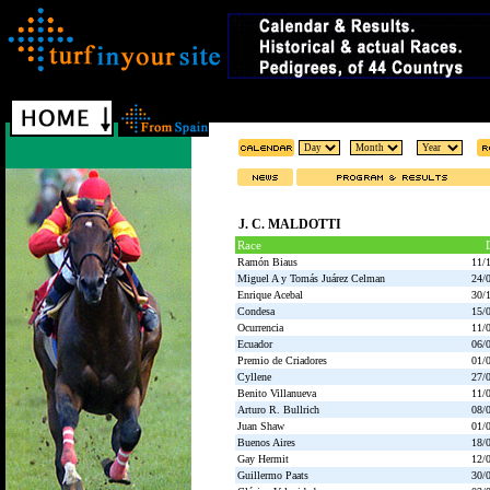
J. C. MALDOTTI
Race
Ramón Biaus
11/
Miguel A y Tomás Juárez Celman
24/
Enrique Acebal
30/
Condesa
15/
Ocurrencia
11/
Ecuador
06/
Premio de Criadores
01/
Cyllene
27/
Benito Villanueva
11/
Arturo R. Bullrich
08/
Juan Shaw
01/
Buenos Aires
18/
Gay Hermit
12/
Guillermo Paats
30/