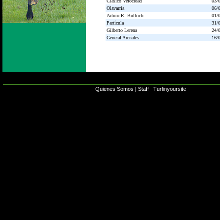
Clásico Velocidad
03/
Olavarría
06/
Arturo R. Bullrich
01/
Partícula
31/
Gilberto Lerena
24/
General Arenales
16/
Quienes Somos
|
Staff
|
Turfinyoursite