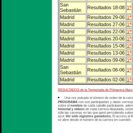
San
Resultados 18-08
1ª
Sebastián
Madrid
Resultados 29-06
1ª
Madrid
Resultados 27-06
1ª
Madrid
Resultados 22-06
1ª
Madrid
Resultados 20-06
1ª
Madrid
Resultados 15-06
1ª
Madrid
Resultados 13-06
1ª
Madrid
Resultados 09-06
1ª
San
Resultados 06-06
1ª
Sebastián
Madrid
Resultados 02-06
1ª
RESULTADOS de la Temporada de Primavera Marzo 
Una vez pulsado el número de orden de la carr
PROGRAMA
con sus participantes y datos corres
sobre el
nombre
de cada caballo participante, ade
historial y videos
de cada carrera disputada, existe
sólo las carreras en las que ganó percutiendo sobre
azul:
Ver sólo registros ganadores.
El acceso al 
se abre desde el número de la carrera en cuestión.