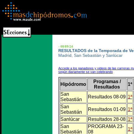
- 08/09/24
RESULTADOS de la Temporada de Ve
Madrid, San Sebastián y Sanlúcar
Accede a los ganadores y videos de las carreras m
según diariamente se van celebrando
Programas /
Hipódromo
1ª
Resultados
San
Resultados 08-09
1ª
Sebastián
San
Resultados 01-09
1ª
Sebastián
Sanlúcar
Resultados 28-08
1ª
San
PROGRAMA 23-
1ª
Sebastián
08