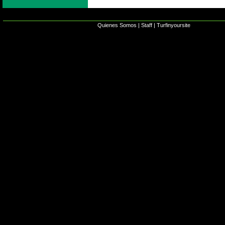
Quienes Somos
|
Staff
|
Turfinyoursite