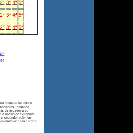
2ª
3ª
4ª
5ª
2ª
3ª
4ª
5ª
2ª
3ª
4ª
5ª
024
024
era deseada se abre el
pondientes. Pulsando
más de acceder a su
 la opción de extrapolar
 el segundo reglón en
Resultado de cada carrera