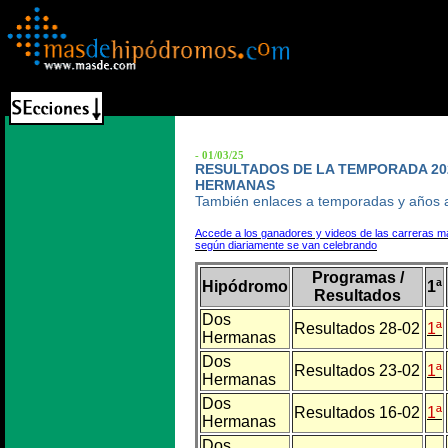
- 01/03/25
RESULTADOS DE LA TEMPORADA 20
HERMANAS
También enlaces a temporadas y años a
Accede a los ganadores y videos de las carreras m
según diariamente se van celebrando
Programas /
Hipódromo
1ª
Resultados
Dos
Resultados 28-02
1ª
Hermanas
Dos
Resultados 23-02
1ª
Hermanas
Dos
Resultados 16-02
1ª
Hermanas
Dos