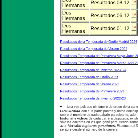
Resultados 08-12
1ª
Hermanas
Dos
Resultados 06-12
1ª
Hermanas
Dos
Resultados 01-12
1ª
Hermanas
Resultados de la Temporada de Otoño Madrid 2024
Resultados de la Temporada de Verano 2024
Resultados Temporada de Primavera Mayo-Junio 2
Resultados Temporada de Primavera Marzo-Abril 2
Resultados Temporada de Invierno 2023_24
Resultados Temporada de Otoño 2023
Resultados Temporada de Verano 2023
Resultados Temporada de Primavera 2023
Resultados Temporada de Invierno 2022-23
Una vez pulsado el número de orden de la carr
PROGRAMA
con sus participantes y datos corres
sobre el
nombre
de cada caballo participante, ade
historial y videos
de cada carrera disputada, existe
sólo las carreras en las que ganó percutiendo sobre
azul:
Ver sólo registros ganadores.
El acceso al 
se abre desde el número de la carrera.