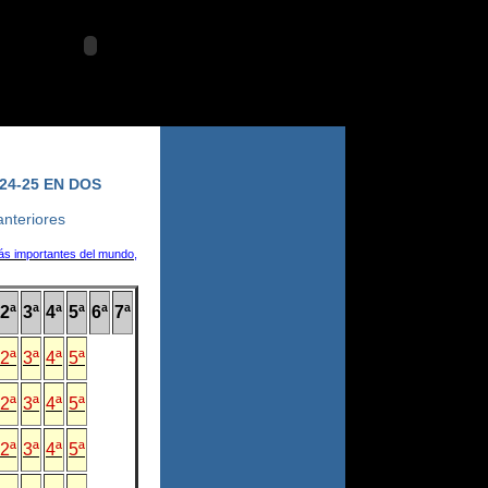
sábado 8 agosto 2026
24-25 EN DOS
nteriores
ás importantes del mundo,
2ª
3ª
4ª
5ª
6ª
7ª
2ª
3ª
4ª
5ª
2ª
3ª
4ª
5ª
2ª
3ª
4ª
5ª