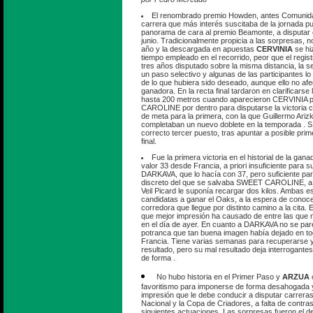
El renombrado premio Howden, antes Comunidad
carrera que más interés suscitaba de la jornada pue
panorama de cara al premio Beamonte, a disputar 
junio. Tradicionalmente propicia a las sorpresas, n
año y la descargada en apuestas
CERVINIA
se hiz
tiempo empleado en el recorrido, peor que el regis
tres años disputado sobre la misma distancia, la 
un paso selectivo y algunas de las participantes l
de lo que hubiera sido deseado, aunque ello no afec
ganadora. En la recta final tardaron en clarificarse
hasta 200 metros cuando aparecieron CERVINIA p
CAROLINE por dentro para disputarse la victoria c
de meta para la primera, con la que Guillermo Ari
completaban un nuevo doblete en la temporada .
correcto tercer puesto, tras apuntar a posible prim
final.
Fue la primera victoria en el historial de la gan
valor 33 desde Francia, a priori insuficiente para su
DARKAVA, que lo hacía con 37, pero suficiente par
discreto del que se salvaba SWEET CAROLINE, a la
Veil Picard le suponía recargar dos kilos. Ambas es
candidatas a ganar el Oaks, a la espera de conoce
corredora que llegue por distinto camino a la cita.
que mejor impresión ha causado de entre las que n
en el día de ayer. En cuanto a DARKAVA no se pare
potranca que tan buena imagen había dejado en to
Francia. Tiene varias semanas para recuperarse 
resultado, pero su mal resultado deja interrogante
de forma .
No hubo historia en el Primer Paso y
ARZUA
favoritismo para imponerse de forma desahogada 
impresión que le debe conducir a disputar carrera
Nacional y la Copa de Criadores, a falta de contra
siguientes actuaciones. Las sorpresas fueron el