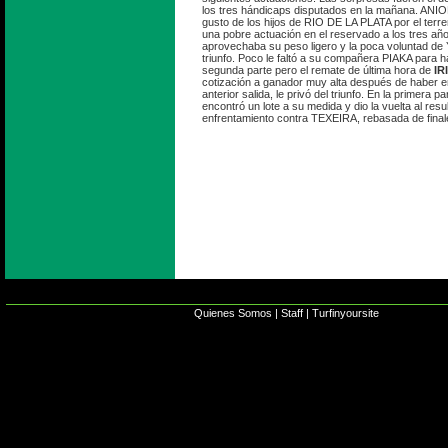
los tres hándicaps disputados en la mañana. ANIO
gusto de los hijos de RIO DE LA PLATA por el ter
una pobre actuación en el reservado a los tres a
aprovechaba su peso ligero y la poca voluntad de 
triunfo. Poco le faltó a su compañera PIAKA para h
segunda parte pero el remate de última hora de
IR
cotización a ganador muy alta después de haber e
anterior salida, le privó del triunfo. En la primera p
encontró un lote a su medida y dio la vuelta al resu
enfrentamiento contra TEXEIRA, rebasada de final
Quienes Somos
|
Staff
|
Turfinyoursite