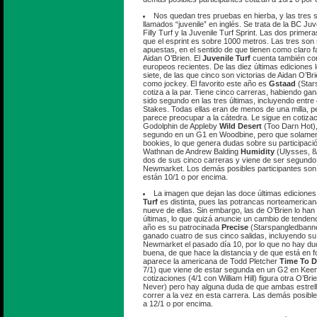
Nos quedan tres pruebas en hierba, y las tres 
llamados “juvenile” en inglés. Se trata de la BC Juve
Filly Turf y la Juvenile Turf Sprint. Las dos primera
que el esprint es sobre 1000 metros. Las tres son 
apuestas, en el sentido de que tienen como claro 
Aidan O’Brien. El
Juvenile Turf
cuenta también co
europeos recientes. De las diez últimas ediciones
siete, de las que cinco son victorias de Aidan O’
como jockey. El favorito este año es
Gstaad
(Star
cotiza a la par. Tiene cinco carreras, habiendo ga
sido segundo en las tres últimas, incluyendo entre
Stakes. Todas ellas eran de menos de una milla, pe
parece preocupar a la cátedra. Le sigue en cotizaci
Godolphin de Appleby
Wild Desert
(Too Darn Hot),
segundo en un G1 en Woodbine, pero que solament
bookies, lo que genera dudas sobre su participació
Wathnan de Andrew Balding
Humidity
(Ulysses, 8
dos de sus cinco carreras y viene de ser segund
Newmarket. Los demás posibles participantes so
están 10/1 o por encima.
La imagen que dejan las doce últimas ediciones
Turf
es distinta, pues las potrancas norteamerica
nueve de ellas. Sin embargo, las de O’Brien lo han
últimas, lo que quizá anuncie un cambio de tendenc
año es su patrocinada
Precise
(Starspangledbanne
ganado cuatro de sus cinco salidas, incluyendo su úl
Newmarket el pasado día 10, por lo que no hay d
buena, de que hace la distancia y de que está en f
aparece la americana de Todd Pletcher
Time To 
7/1) que viene de estar segunda en un G2 en Keen
cotizaciones (4/1 con William Hill) figura otra O’Bri
Never) pero hay alguna duda de que ambas estrel
correr a la vez en esta carrera. Las demás posibl
a 12/1 o por encima.