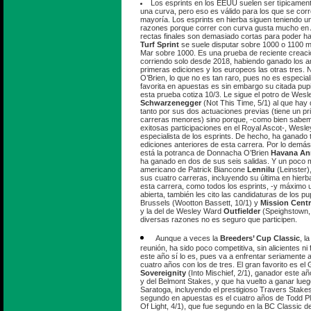
Los esprints en los EEUU suelen ser típicamen
una curva, pero eso es válido para los que se corre
mayoría. Los esprints en hierba siguen teniendo un
razones porque correr con curva gusta mucho en 
rectas finales son demasiado cortas para poder hac
Turf Sprint
se suele disputar sobre 1000 o 1100 m
Mar sobre 1000. Es una prueba de reciente creaci
corriendo solo desde 2018, habiendo ganado los a
primeras ediciones y los europeos las otras tres. 
O’Brien, lo que no es tan raro, pues no es especial
favorita en apuestas es sin embargo su citada pup
esta prueba cotiza 10/3. Le sigue el potro de Wes
Schwarzenegger
(Not This Time, 5/1) al que hay
tanto por sus dos actuaciones previas (tiene un p
carreras menores) sino porque, -como bien sabem
exitosas participaciones en el Royal Ascot-, Wesl
especialista de los esprints. De hecho, ha ganado t
ediciones anteriores de esta carrera. Por lo demás
está la potranca de Donnacha O’Brien
Havana An
ha ganado en dos de sus seis salidas. Y un poco má
americano de Patrick Biancone
Lennilu
(Leinster)
sus cuatro carreras, incluyendo su última en hie
esta carrera, como todos los esprints, -y máximo 
abierta, también les cito las candidaturas de los pu
Brussels (Wootton Bassett, 10/1) y
Mission Centr
y la del de Wesley Ward
Outfielder
(Speighstown,
diversas razones no es seguro que participen.
Aunque a veces la
Breeders’ Cup Classic
, l
reunión, ha sido poco competitiva, sin alicientes ni 
este año sí lo es, pues va a enfrentar seriamente
cuatro años con los de tres. El gran favorito es el
Sovereignity
(Into Mischief, 2/1), ganador este a
y del Belmont Stakes, y que ha vuelto a ganar lue
Saratoga, incluyendo el prestigioso Travers Stakes
segundo en apuestas es el cuatro años de Todd P
Of Light, 4/1), que fue segundo en la BC Classic d