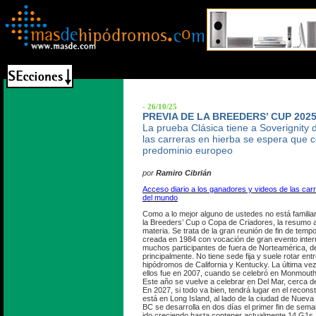
- 26/10/25
PREVIA DE LA BREEDERS’ CUP 202
La prueba Clásica tiene a Soverignity d
las carreras en hierba se espera que c
predominio europeo
por
Ramiro Cibrián
Acceso diario a los ganadores y videos de las ca
del mundo
Como a lo mejor alguno de ustedes no está familia
la Breeders’ Cup o Copa de Criadores, la resumo a
materia. Se trata de la gran reunión de fin de tem
creada en 1984 con vocación de gran evento intern
muchos participantes de fuera de Norteamérica, 
principalmente. No tiene sede fija y suele rotar entr
hipódromos de California y Kentucky. La última vez
ellos fue en 2007, cuando se celebró en Monmout
Este año se vuelve a celebrar en Del Mar, cerca de
En 2027, si todo va bien, tendrá lugar en el recon
está en Long Island, al lado de la ciudad de Nueva
BC se desarrolla en dos días el primer fin de sem
ido creciendo hasta contener actualmente 14 G1s, l