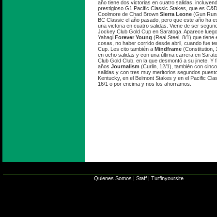
año tiene dos victorias en cuatro salidas, incluyend
prestigioso G1 Pacific Classic Stakes, que es C&D
Coolmore de Chad Brown
Sierra Leone
(Gun Runne
BC Classic el año pasado, pero que este año ha es
una victoria en cuatro salidas. Viene de ser segu
Jockey Club Gold Cup en Saratoga. Aparece luego 
Yahagi
Forever Young
(Real Steel, 8/1) que tiene 
cosas, no haber corrido desde abril, cuando fue te
Cup. Les cito también a
Mindframe
(Constitution, 
en ocho salidas y con una última carrera en Sarato
Club Gold Club, en la que desmontó a su jinete. Y fi
años
Journalism
(Curlin, 12/1), también con cinco
salidas y con tres muy meritorios segundos puest
Kentucky, en el Belmont Stakes y en el Pacific Cl
16/1 o por encima y nos los ahorramos.
Quienes Somos
|
Staff
|
Turfinyoursite