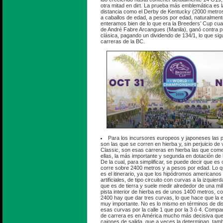
otra mitad en dirt. La prueba más emblemática es 
distancia como el Derby de Kentucky (2000 metros
a caballos de edad, a pesos por edad, naturalment
enteramos bien de lo que era la Breeders’ Cup cua
de André Fabre Arcangues (Manila), ganó contra p
clásica, pagando un dividendo de 134/1, lo que si
carreras de la BC.
Para los incursores europeos y japoneses las
son las que se corren en hierba y, sin perjuicio de 
Classic, son esas carreras en hierba las que come
ellas, la más importante y segunda en dotación de 
De la cual, para simplificar, se puede decir que es
corre sobre 2400 metros y a pesos por edad. Lo q
es el itinerario, ya que los hipódromos americanos
artificiales, de tipo circuito con curvas a la izquier
que es de tierra y suele medir alrededor de una mil
pista interior de hierba es de unos 1400 metros, con
2400 hay que dar tres curvas, lo que hace que la e
muy importante. No es lo mismo en términos de dis
esas curvas por la calle 1 que por la 3 ó 4. Compar
de carrera es en América mucho más decisiva que
cajones de salida, que a veces la determinan, tamb