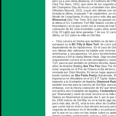
pero ya a una cierta distancia, el Coolmore de O’B
(Sea The Stars, 15/2), que viene de ser segundo e
del Champions Day de Ascot y el también tres año
(Wootton Bassett, 15/2), cuyas dos últimas son otr
incluida la última, el pasado 7 de septiembre, en el 
Moulin de Longchamp. A cota un poco más alta ap
Rhetorical
(Not This Time, 8/1) que ha ganado en 
la última el G1 Coolmore Turf Mile Stakes corrido 
Keeneland y en la que contó con la monta de Irad O
cotización de 8/1 está el también cuatro años ame
(City Of Light) que tiene ganadas 7 de sus 11 carr
última, un G2 sobre la milla en Del Mar.
Otra carrera en hierba que también se da bien 
europeos es la
BC Filly & Mare Turf.
Se corre sob
dependiendo de los hipódromos. En el caso de De
sus últimas diez ediciones ha habido seis victorias
americanas y una japonesa. Un poco incoherentem
encabeza a 6/4 la citada Minnie Hauk. Digo incoh
seguramente correrá en la más prestigiosa y bast
Turf, para la que también es primera favorita. Apare
años de Andrew Balding
See The Fire
(Sea The Sta
estar segunda en el Prix de l’Opera el día del Arco
montada por Oisin Murphy. En tercer lugar aparec
bonito nombre de
She Feels Pretty
(Karakontie, 9/
imponerse en Woodbine en el G1 E P Taylor Stake
batiendo a la Godolphin de Appleby
Diamond Rai
también inscrita para la carrera de Del Mar, para la
embargo, con la misma cotización de 9/2 que tiene
encuentra otra Godolphin de Appleby,
Cinderella’
por Shamardal y viene de estar tercera en la milla
Stakes en Newmarket el pasado día 4, por lo que 
los 2200 metros de Del Mar no se le harán algo lar
poco más alta, de 6/1, está la tres años de Graffa
que corrió mal en el Arco (fue decimo tercera) per
segunda de Aventure en el Vermeille y en primaver
por lo que en su caso no hay dudas sobre su aptitu
demás posibles participantes cotizan a 16/1 o por