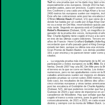
Turf
es una prueba que se ha dado muy bien a los
especialmente a los europeos. Desde 2013 la han
grandes patios, para ser precisos. Cuatro veces l
tres Coolmore y una cada uno el Aga Khan y la su
2400 metros los europeos suelen ser mejores, incl
Este año las cotizaciones ante post las encabeza 
O’Brien
Minnie Hauk
(Frankel, 1/1) que viene de 
donde fue batida por un cuello por el Aga Khan Da
no va a estar en Del Mar, reservándose quizás p
más tarde. Segundo en apuesta está el Godolphin 
Rebel’s Romance
(Dubawi, 11/4), un magnífico t
ganador de la prueba dos veces, incluyendo el añ
Mar. Charlie Appleby tiene cogido el truco a la car
en tres de las últimas cuatro ediciones. Tercero e
años de Francis- Henri Graffard
Goliath
(Adlerflug
recordarán que el año pasado ganó el King George
estado tan bien, aunque su última sea una victoria
Gran Premio de Baden-Baden. Los demás posibles 
16/1 o por encima y no parecen tener valor como pa
citados.
La segunda prueba más importante de la BC en
participación y éxitos europeos es la
BC Mile
. Es 
hierba. Desde 2007 hay una BC Dirt Mile pero la B
el terreno es la que se corre en hierba. Los éxitos
numerosos, pero no tan apabullantes como en la B
caballos americanos suelen ser mejores en distan
grandes pruebas se corren sobre 2000 metros, en
todo caso, los resultados de los últimos diez años 
cinco victorias europeas y otras tantas americana
post las encabeza el Godolphin de Charlie Appleb
(Dubawi, 5/2), del que podemos recordar que fue 
Guineas de 2024 y que viene de imponerse en un 
canadiense de Woodbine. Hay que señalar que Appl
cogido el tranco a esta carrera, pues la ganó tres
consecutivamente, de 2021 a 2023, en cada ocasi
distinto y siempre con la monta de William Buick. 