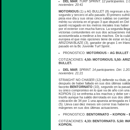
DEL MAR
.
TURF SPRINT. 12 participantes. 1.
noviembre. 20:41
MOTORIOUS
(1) y AG BULLET (8) regresan a la c
segundo y tercero el año pasado. El primero sufrió
pista ese día y sus otras cinco salidas se cuentan 
mérito su victoria en el grupo 3 que disputó en De
quedó rezagado en los metros iniciales tras haber
por el exterior con mucha fuerza. La segunda lleg
victorias contundentes en sus dos actuaciones má
acostumbrada a medirse a los machos. De la cuád
europea el que más opciones tiene de estar en la pe
ARIZONA BLAZE (3), ganador de grupo 1 en Irlanda
pasado en la Bc Juvenile Turf Sprint .
PRONOSTICO:
MOTORIOUS – AG BULLET 
COTIZACIONES:
4,50: MOTORIOUS. 5,50: ARI
BULLET.
DEL MAR
.
SPRINT. 14 participantes. Dirt. 1.2
noviembre. 21:21
STRAIGHT NO CHASER (12) defiende su título, pero
después de haber fallado en sus dos últimas sali
favorito
BENTORNATO
(10), segundo en la pasad
su único compromiso en lo que va de año con una 
KOPION (1) se enfrenta a los machos y debe ser ot
triunfo aunque ha salido derrotada en sus dos últi
cotización de 34 por 1 una apuesta arriesgada e
(5). Lleva casi diez meses sin correr tras haberse
márgenes en sus dos últimas actuaciones.
PRONOSTICO:
BENTORNATO – KOPION – B
COTIZACIONES:
4,33: BENTORNATO. 5,50: IM
KOPION.