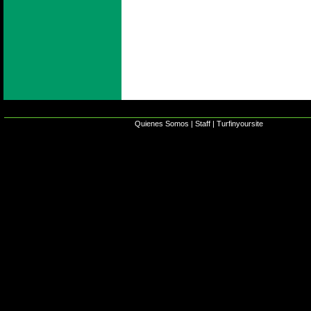
Quienes Somos
|
Staff
|
Turfinyoursite