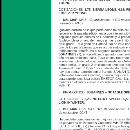
YOUNG
COTIZACIONES:
3,75: SIERRA LEONE. 4,33: F
FOREVER YOUNG .
DEL MAR
.
MILE. 13 participantes. 1.609 metro
noviembre. 00:05
Igualada carrera en la que parte como favorito 
tercero en la pasada edición en la que interrumpió l
seguidas para los colores de Godolphin y la prepa
Appleby. Lleva un año de menos a más y se limitó a
en el grado 1 que ganó en Canadá. No se va a caer
uno de los participantes que está cotizando por en
teóricamente debería. Es el segundo clasificado de
JOHANNES
(7), un caballo muy ganador que tard
año por un problema físico. Tuvo un mal recorrido 
acabar en cola de pelotón, pero desmintió ese fallo
compromiso, un grado 2 en el que no tuvo que es
llevarse el triunfo. 12 por 1 es su dividendo. De l
hay que contar también con el francés SAHLAN (3
entrenador Francois Graffard, como la mejor de s
estadounidenses lleva peligro RHETORICAL (11), 
triunfos en el año, y el invicto en seis salidas e
MAN (8).
PRONOSTICO:
JOHANNES – NOTABLE SPE
COTIZACIONES:
3,25: NOTABLE SPEECH. 5,50
LION IN WINTER.
DEL MAR
.
DIRT MILE. Dirt. 10 participantes. 
de noviembre. 00:45
Ha quedado como una de las mejores carreras del 
de ganadores de Breeder’s Cup como WHITE ABAR
o CITIZEN BULL (7) (Juvenile 24) a los que hay q
la pasada edición, FULL SERRANO (6) y al del 