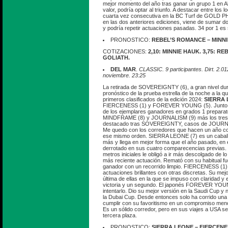
mejor momento del año tras ganar un grupo 1 en A
valor, podría optar al triunfo. A destacar entre los 
cuarta vez consecutiva en la BC Turf de GOLD P
en las dos anteriores ediciones, viene de sumar d
y podría repetir actuaciones pasadas. 34 por 1 es
PRONOSTICO:
REBEL’S ROMANCE – MINNI
COTIZACIONES:
2,10: MINNIE HAUK. 3,75: R
GOLIATH.
DEL MAR
.
CLASSIC. 9 participantes. Dirt. 2.0
noviembre. 23:25
La retirada de SOVEREIGNTY (6), a gran nivel dura
pronóstico de la prueba estrella de la noche a la q
primeros clasificados de la edición 2024:
SIERRA
FIERCENESS (1) y FOREVER YOUNG (5). Junto a e
de los ejemplares ganadores en grados 1 prepara
MINDFRAME (8) y JOURNALISM (9) más los tres
destacado tras SOVEREIGNTY, casos de JOURNA
Me quedo con los corredores que hacen un año cop
ese mismo orden. SIERRA LEONE (7) es un caball
más y llega en mejor forma que el año pasado, en 
derrotado en sus cuatro comparecencias previas. 
metros iniciales le obligó a ir más descolgado de 
más reciente actuación. Remató con su habitual fue
ganador con un recorrido limpio. FIERCENESS (1) 
actuaciones brillantes con otras discretas. Su mejor
última de ellas en la que se impuso con claridad y 
victoria y un segundo. El japonés FOREVER YOU
intentarlo. Dio su mejor versión en la Saudi Cup y 
la Dubai Cup. Desde entonces solo ha corrido una
cumplir con su favoritismo en un compromiso meno
Es un sólido corredor, pero en sus viajes a USA se 
tercera plaza.
PRONOSTICO:
SIERRA LEONE – FIERCENE