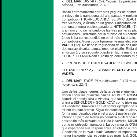
DEL MAR
.
DISTAFF. Dirt. Yeguas. 12 participa
Sábado, 1 de noviembre. 22:01
Bonito enfrentamiento entre tres yeguas de primer 
el relevo de la campeona del año pasado y recient
competición THORPEDO ANNA. SEISMIC BEAUTY (
tres victorias, la última en un grupo 1 disputado en
con una primera opción ganadora. NITROGEN (1) e
gran año y no se ha caído de las tres primeras pl
actuaciones. Derrotada por la mínima en su anteri
1 que le ha correspondido no es el más favorable,
competidora. A una cuota ligeramente más elevad
VADER
(12). No tiene la regularidad de las dos an
dos extraordinarias actuaciones en el año: El día d
en grupo 1 y su segundo puesto en lucha mano a 
THORPEDO ANNA con el resto de corredoras muy
PRONOSTICO:
DORTH VADER – SEISMIC B
COTIZACIONES:
2,75: SEISMIC BEAUTY. 4: N
VADER.
DEL MAR
.
TURF. 14 participantes. 2.413 metr
noviembre. 22:41
Uno de los platos fuertes de la tarde en el que lo
deben copar las primeras plazas.
REBEL’S ROM
historia si consiguiera la victoria, que sería la terc
uniría a BEHOLDER y GOLDIKOVA como triple gan
la Breeders’. También sería el primer ejemplar de s
triunfo en este premio. Sigue manteniendo un alto 
forma muy desahogada en el grupo 1 que le sirvió 
interior en pista de hierba no penaliza a diferencia 
cotización más elevada que la de la favorita, MINI
como mi selección ganadora. La potranca de O’Brien
que esperaban sus responsables en el Arco y, recib
Godolphin, es la rival a batir. Veremos si impone s
mayor inexperiencia respecto a su gran rival. GOL