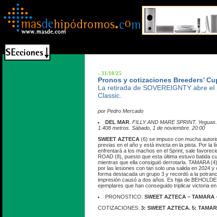
- 31/10/25
Pronos y cotizaciones Breeders’ Cup
La retirada de SOVEREIGNTY abre el p
Classic.
por Pedro Mercado
DEL MAR
.
FILLY AND MARE SPRINT. Yeguas. Di
1.408 metros. Sábado, 1 de noviembre. 20:00
SWEET AZTECA
(6) se impuso con mucha autori
previas en el año y está invicta en la pista. Por l
enfrentará a los machos en el Sprint, sale favore
ROAD (8), puesto que esta última estuvo batida c
mientras que ella consiguió derrotarla. TAMARA (4
por las lesiones con tan solo una salida en 2024 y
forma destacada un grupo 3 y recordó a la potran
impresión causó a dos años. Es hija de BEHOLDE
ejemplares que han conseguido triplicar victoria en
PRONOSTICO:
SWEET AZTECA – TAMARA 
COTIZACIONES:
3: SWEET AZTECA. 5: TAMAR