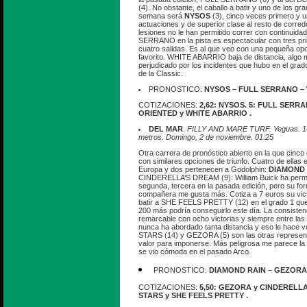
(4). No obstante, el caballo a batir y uno de los gra
semana será
NYSOS
(3), cinco veces primero y 
actuaciones y de superior clase al resto de corred
lesiones no le han permitido correr con continuida
SERRANO en la pista es espectacular con tres pr
cuatro salidas. Es al que veo con una pequeña opc
favorito. WHITE ABARRIO baja de distancia, algo 
perjudicado por los incidentes que hubo en el grado
de la Classic.
PRONOSTICO:
NYSOS – FULL SERRANO –
COTIZACIONES:
2,62: NYSOS. 5: FULL SERR
ORIENTED y WHITE ABARRIO .
DEL MAR
.
FILLY AND MARE TURF. Yeguas. 14 
metros. Domingo, 2 de noviembre. 01:25
Otra carrera de pronóstico abierto en la que cinco
con similares opciones de triunfo. Cuatro de ellas
Europa y dos pertenecen a Godolphin:
DIAMOND 
CINDERELLA’S DREAM (9). William Buick ha perman
segunda, tercera en la pasada edición, pero su for
compañera me gusta más. Cotiza a 7 euros su vict
batir a SHE FEELS PRETTY (12) en el grado 1 que
200 más podría conseguirlo este día. La consistenc
remarcable con ocho victorias y siempre entre las 
nunca ha abordado tanta distancia y eso le hace 
STARS (14) y GEZORA (5) son las otras represen
valor para imponerse. Más peligrosa me parece la
se vio cómoda en el pasado Arco.
PRONOSTICO:
DIAMOND RAIN – GEZORA
COTIZACIONES:
5,50: GEZORA y CINDERELLA
STARS y SHE FEELS PRETTY .