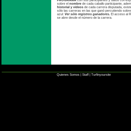
PROGRAMA
con sus participantes y datos corres
sobre el
nombre
de cada caballo participante, ade
historial y videos
de cada carrera disputada, existe
sólo las carreras en las que ganó percutiendo sobre
azul:
Ver sólo registros ganadores.
El acceso al 
se abre desde el número de la carrera.
Quienes Somos
|
Staff
|
Turfinyoursite