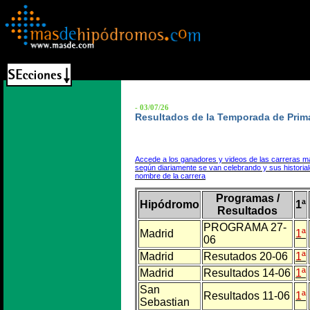
- 03/07/26
Resultados de la Temporada de Prim
Accede a los ganadores y videos de las carreras m
según diariamente se van celebrando y sus historia
nombre de la carrera
Programas /
Hipódromo
1ª
Resultados
PROGRAMA 27-
Madrid
1ª
06
Madrid
Resutados 20-06
1ª
Madrid
Resultados 14-06
1ª
San
Resultados 11-06
1ª
Sebastian