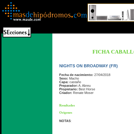
FICHA CABAL
NIGHTS ON BROADWAY (FR)
Fecha de nacimiento:
27/04/2018
Sexo:
Macho
Capa:
castaño
Preparador:
A. Abreu
Propietario:
Best Horse
Criador:
Renate Moser
Resultados
Origenes
NOTAS
: