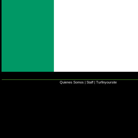
Quienes Somos
|
Staff
|
Turfinyoursite