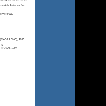
los estabulados en San
8 victorias.
4 (MADRILEÑO), 1995
ES).
6 (TOBA), 1997