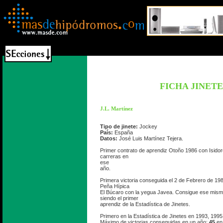
FICHA JINETE
J.L. Martínez
Tipo de jinete:
Jockey
País:
España
Datos:
José Luis Martínez Tejera.
Primer contrato de aprendiz Otoño 1986 con Isid
carreras en
ese
año.
Primera victoria conseguida el 2 de Febrero de 198
Peña Hípica
El Búcaro con la yegua Javea. Consigue ese mismo
siendo el primer
aprendiz de la Estadística de Jinetes.
Primero en la Estadística de Jinetes en 1993, 1995
Máximo de victorias conseguidas en un año:
45
en 