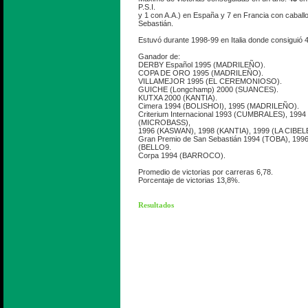
P.S.I.
y 1 con A.A.) en España y 7 en Francia con cabal
Sebastián.
Estuvó durante 1998-99 en Italia donde consiguió 4
Ganador de:
DERBY Español 1995 (MADRILEÑO).
COPA DE ORO 1995 (MADRILEÑO).
VILLAMEJOR 1995 (EL CEREMONIOSO).
GUICHE (Longchamp) 2000 (SUANCES).
KUTXA 2000 (KANTIA).
Cimera 1994 (BOLISHOI), 1995 (MADRILEÑO).
Criterium Internacional 1993 (CUMBRALES), 199
(MICROBASS),
1996 (KASWAN), 1998 (KANTIA), 1999 (LA CIBEL
Gran Premio de San Sebastián 1994 (TOBA), 199
(BELLO9.
Corpa 1994 (BARROCO).
Promedio de victorias por carreras 6,78.
Porcentaje de victorias 13,8%.
Resultados