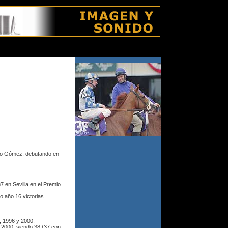
viernes 7 agosto 2026
oro Gómez, debutando en
7 en Sevilla en el Premio
 año 16 victorias
, 1996 y 2000.
2000, siendo 38 (37 con