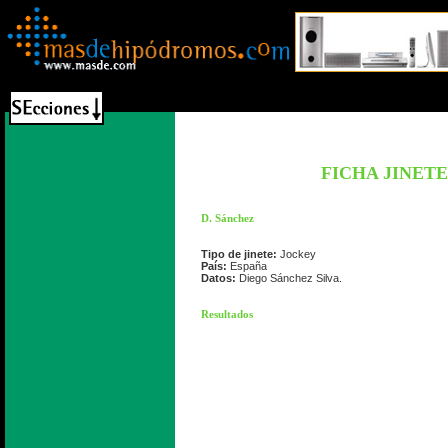
FICHA JINETE
D. Sánchez
Tipo de jinete:
Jockey
País:
España
Datos:
Diego Sánchez Silva.
Resultados