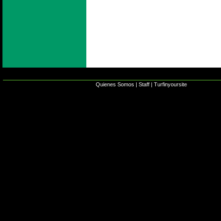
Quienes Somos
|
Staff
|
Turfinyoursite