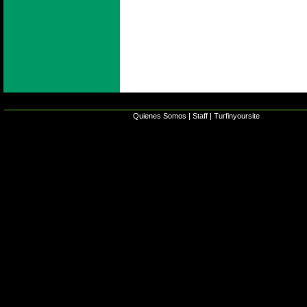
Quienes Somos
|
Staff
|
Turfinyoursite