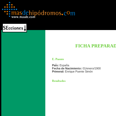
FICHA PREPARA
E. Puente
País:
España
Fecha de Nacimiento:
01/enero/1900
Primeral:
Enrique Puente Simón
Resultados