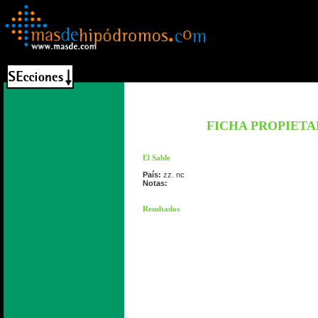
FICHA PROPIETA
El Sable
País:
zz. nc
Notas:
Resultados