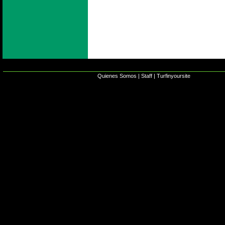
Quienes Somos
|
Staff
|
Turfinyoursite