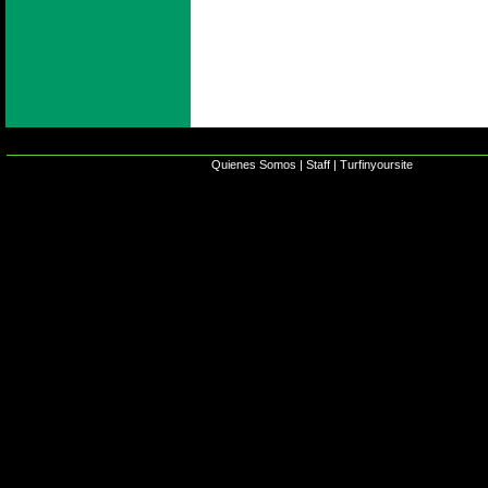
Quienes Somos
|
Staff
|
Turfinyoursite