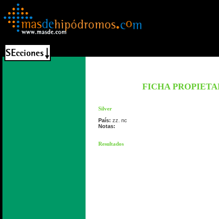
FICHA PROPIETA
Silver
País:
zz. nc
Notas:
Resultados