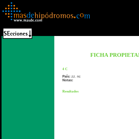
FICHA PROPIETA
4 C
País:
zz. nc
Notas:
Resultados