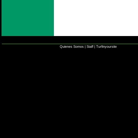
Quienes Somos
|
Staff
|
Turfinyoursite