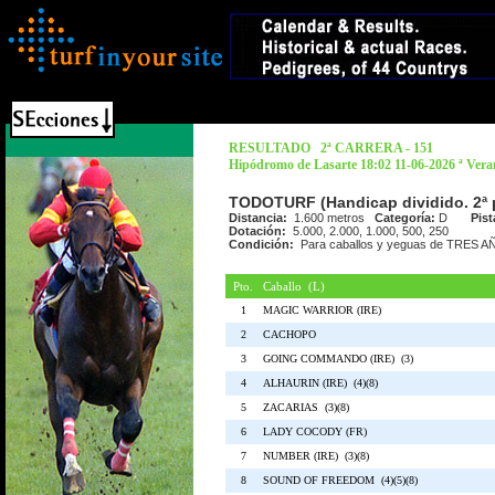
RESULTADO 2ª CARRERA - 151
Hipódromo de Lasarte 18:02 11-06-2026 ª Ver
TODOTURF (Handicap dividido. 2ª 
Distancia:
1.600 metros
Categoría:
D
Pist
Dotación:
5.000, 2.000, 1.000, 500, 250
Condición:
Para caballos y yeguas de TRES
Pto.
Caballo (L)
1
MAGIC WARRIOR (IRE)
2
CACHOPO
3
GOING COMMANDO (IRE) (3)
4
ALHAURIN (IRE) (4)(8)
5
ZACARIAS (3)(8)
6
LADY COCODY (FR)
7
NUMBER (IRE) (3)(8)
8
SOUND OF FREEDOM (4)(5)(8)