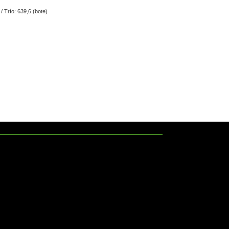
 / Trío: 639,6 (bote)