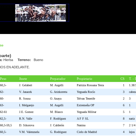
ano
parte)
a:
Hierba
Terreno:
Bueno
 AÑOS EN ADELANTE.
Peso
Jinete
Preparador
Propietario
CS
T. - 
60,5-
J. Gelabert
M. Augelli
Patrizia Rossana Testa
1
1.38:
62-
V. Janacek
G. Arizkorreta
Yeguada Rocío
3
cabez
60-
R. Sousa
O. Anaya
Telvan Tenerife
2
3
63-
I. Melgarejo
M. Augelli
Extremeña OP
6
1
62-61
J.E. Gomez
M. Blasco
Yeguada Militar
5
1
62,5-
R.N. Valle
F. Rodríguez
A F F SL
8
nariz
60,5-59,5
D. Sikorova
J. Calderón
Nanina
7
2 1/4
60,5-
V.M. Valenzuela
G. Rodriguez
Cielo de Madrid
4
lejos