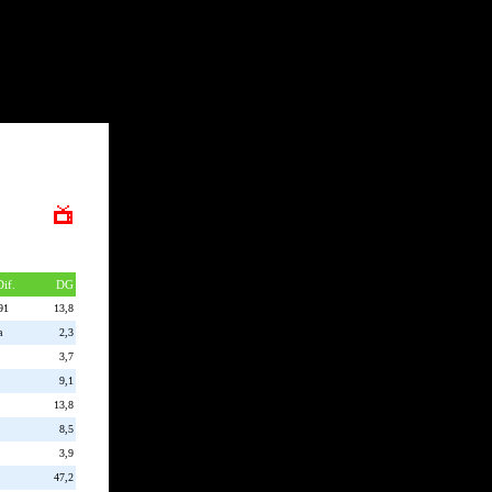
Dif.
DG
91
13,8
a
2,3
3,7
9,1
13,8
8,5
3,9
47,2