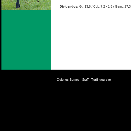
Dividendos:
G.: 13,8 / Col.: 7,2 - 1,5 / Gem.: 27,3
Quienes Somos
|
Staff
|
Turfinyoursite