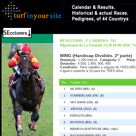
RESULTADO 3ª CARRERA - 162
Hipódromo de La Zarzuela 23:20 18-06-2026 ª V
MING (Handicap Dividido. 2ª parte)
Distancia:
1.200 metros
Categoría:
D
Pista:
Dotación:
4.500, 1.800, 900, 450
Condición:
Para caballos y yeguas de TRES AÑ
e igual o superior a 19 para los TRES años.
Pto.
Caballo (L)
1
MI NIÑO (IRE) (6)
2
SUMMERCAKE (FR) (8)
3
SKY HAWK (GB) (8)
4
AÑOVER (2022) (8)
5
PAPELETA (IRE)
6
REVENUE (IRE) (8)
7
BRIMFULOFATTITUDE (IRE) (4)(5)
8
HAUSSMANNIEN (FR) (8)