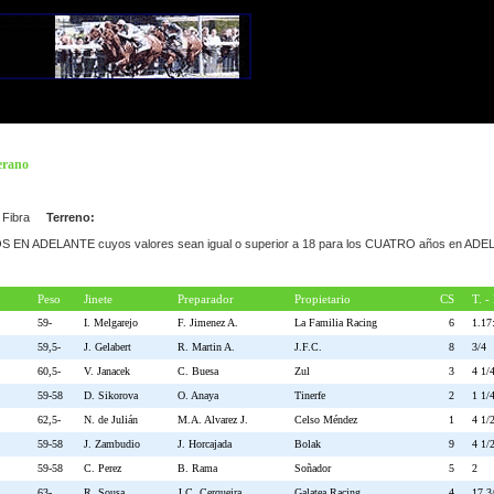
erano
Fibra
Terreno:
OS EN ADELANTE cuyos valores sean igual o superior a 18 para los CUATRO años en AD
Peso
Jinete
Preparador
Propietario
CS
T. -
59-
I. Melgarejo
F. Jimenez A.
La Familia Racing
6
1.17
59,5-
J. Gelabert
R. Martin A.
J.F.C.
8
3/4
60,5-
V. Janacek
C. Buesa
Zul
3
4 1/
59-58
D. Sikorova
O. Anaya
Tinerfe
2
1 1/
62,5-
N. de Julián
M.A. Alvarez J.
Celso Méndez
1
4 1/
59-58
J. Zambudio
J. Horcajada
Bolak
9
4 1/
59-58
C. Perez
B. Rama
Soñador
5
2
63-
R. Sousa
J.C. Cerqueira
Galatea Racing
4
17 3