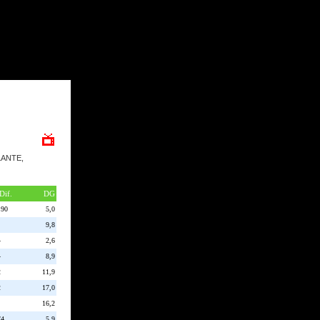
ELANTE,
 Dif.
DG
:90
5,0
9,8
4
2,6
4
8,9
2
11,9
2
17,0
16,2
/4
5,9