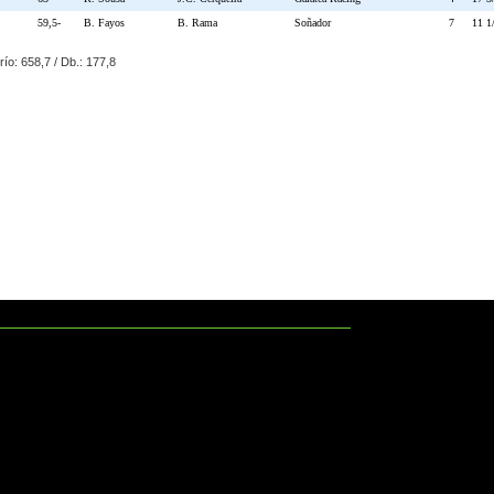
59,5-
B. Fayos
B. Rama
Soñador
7
11 1
Trío: 658,7 / Db.: 177,8