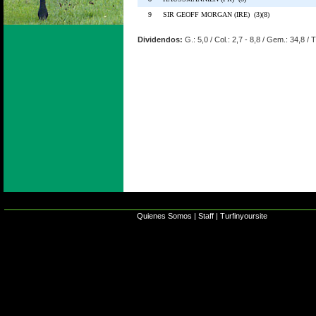
9
SIR GEOFF MORGAN (IRE) (3)(8)
Dividendos:
G.: 5,0 / Col.: 2,7 - 8,8 / Gem.: 34,8 / 
Quienes Somos
|
Staff
|
Turfinyoursite