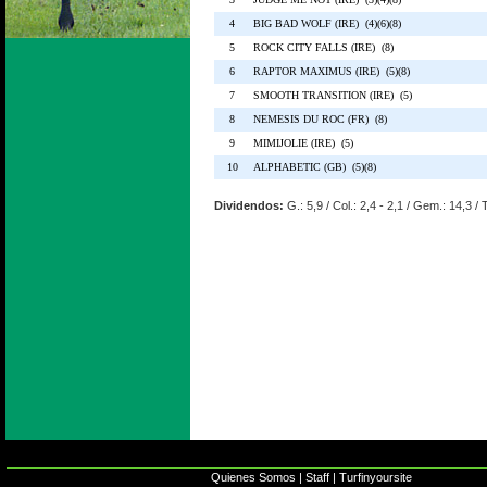
4
BIG BAD WOLF (IRE) (4)(6)(8)
5
ROCK CITY FALLS (IRE) (8)
6
RAPTOR MAXIMUS (IRE) (5)(8)
7
SMOOTH TRANSITION (IRE) (5)
8
NEMESIS DU ROC (FR) (8)
9
MIMIJOLIE (IRE) (5)
10
ALPHABETIC (GB) (5)(8)
Dividendos:
G.: 5,9 / Col.: 2,4 - 2,1 / Gem.: 14,3 / 
Quienes Somos
|
Staff
|
Turfinyoursite