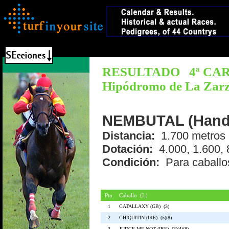
RESULTADO 4ª CAR
Hipódromo de La Zarzu
NEMBUTAL (Handic
Distancia:
1.700 metro
Dotación:
4.000, 1.600, 
Condición:
Para cabal
Pto.
Caballo (L)
1
CATALLAXY (GB) (3)
2
CHIQUITIN (IRE) (5)(8)
3
JUDGE ME NOT (IRE) (3)(4)(8)