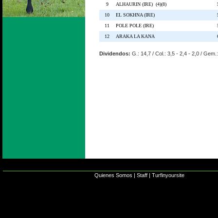
9
ALHAURIN (IRE) (4)(8)
10
EL SOKHNA (IRE)
11
POLE POLE (IRE)
12
ARAKA LA KANA
Dividendos:
G.: 14,7 / Col.: 3,5 - 2,4 - 2,0 / Gem.
Quienes Somos
|
Staff
|
Turfinyoursite