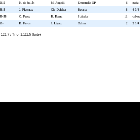
56,5-
N. de Julián
M. Augelli
Extremeña OP
6
nariz
58,5-
J. Plateaux
Ch. Delcher
Becares
8
4 3/4
59-58
C. Perez
B. Rama
Soñador
11
cabez
61-
B. Fayos
J. López
Odisea
2
2 1/4
: 121,7 / Trío: 1.111,5 (bote)