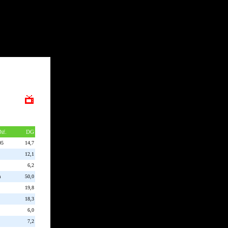
Dif.
DG
95
14,7
12,1
6,2
a
50,0
19,8
18,3
6,0
7,2