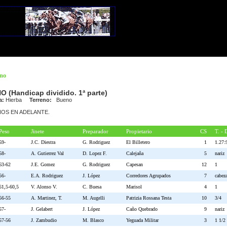
ano
(Handicap dividido. 1ª parte)
a:
Hierba
Terreno:
Bueno
 AÑOS EN ADELANTE.
Peso
Jinete
Preparador
Propietario
CS
T. - 
59-
J.C. Diestra
G. Rodriguez
El Billetero
1
1.27:
58-
A. Gutierrez Val
D. Lopez F.
Calejaña
5
nariz
63-62
J.E. Gomez
G. Rodriguez
Capesan
12
1
56-
E.A. Rodriguez
J. López
Corredores Agrupados
7
cabez
61,5-60,5
V. Alonso V.
C. Buesa
Marisol
4
1
56-55
A. Martinez, T.
M. Augelli
Patrizia Rossana Testa
10
3/4
57-
J. Gelabert
J. López
Caño Quebrado
9
nariz
57-56
J. Zambudio
M. Blasco
Yeguada Militar
3
1 1/2