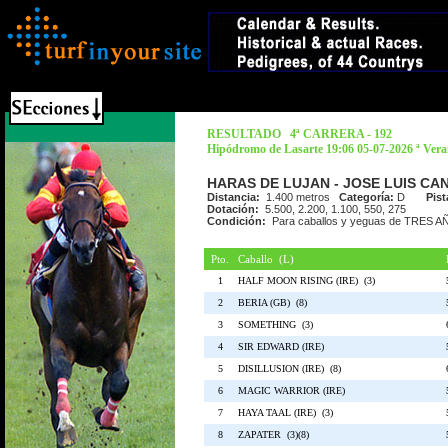
RESULTADO 4ª CARRERA - 192
Hipódromo de Lasarte 19:06 05-07-2026 ª Ver
HARAS DE LUJAN - JOSE LUIS CANO 
Distancia:
1.400 metros
Categoría:
D
Pist
Dotación:
5.500, 2.200, 1.100, 550, 275
Condición:
Para caballos y yeguas de TRES
Pto.
Caballo (L)
1
HALF MOON RISING (IRE) (3)
2
BERIA (GB) (8)
3
SOMETHING (3)
4
SIR EDWARD (IRE)
5
DISILLUSION (IRE) (8)
6
MAGIC WARRIOR (IRE)
7
HAYA TAAL (IRE) (3)
8
ZAPATER (3)(8)