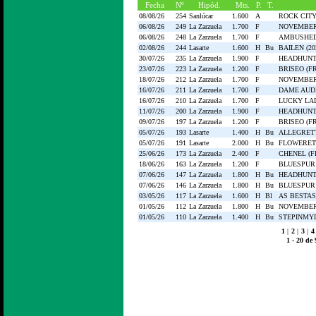
Fecha
Nº
Hipód.
Mts.
P.
T.
08/08/26
254
Sanlúcar
1.600
A
ROCK CITY
06/08/26
249
La Zarzuela
1.700
F
NOVEMBER 
06/08/26
248
La Zarzuela
1.700
F
AMBUSHED 
02/08/26
244
Lasarte
1.600
H
Bu
BAILEN (20
30/07/26
235
La Zarzuela
1.900
F
HEADHUNT
23/07/26
223
La Zarzuela
1.200
F
BRISEO (FR
18/07/26
212
La Zarzuela
1.700
F
NOVEMBER 
16/07/26
211
La Zarzuela
1.700
F
DAME AUDI
16/07/26
210
La Zarzuela
1.700
F
LUCKY LAD
11/07/26
200
La Zarzuela
1.900
F
HEADHUNT
09/07/26
197
La Zarzuela
1.200
F
BRISEO (FR
05/07/26
193
Lasarte
1.400
H
Bu
ALLEGRETT
05/07/26
191
Lasarte
2.000
H
Bu
FLOWERET 
25/06/26
173
La Zarzuela
2.400
F
CHENEL (F
18/06/26
163
La Zarzuela
1.200
F
BLUESPUR 
07/06/26
147
La Zarzuela
1.800
H
Bu
HEADHUNT
07/06/26
146
La Zarzuela
1.800
H
Bu
BLUESPUR 
03/05/26
117
La Zarzuela
1.600
H
Bl
AS BESTAS 
01/05/26
112
La Zarzuela
1.800
H
Bu
NOVEMBER 
01/05/26
110
La Zarzuela
1.400
H
Bu
STEPINMYD
1
|
2
|
3
|
4
1 - 20 de