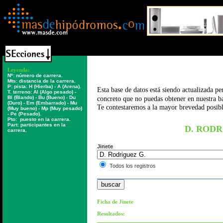
Leyenda:
Nº:
número de carrera.
Mts:
distancia de la carrera.
P: pista:
H (Hierba) - A (Arena).
Esta base de datos está siendo actualizada p
T. terreno:
Al (Algo pesado) -
Bl (Blando) - Bu (Bueno) - Du
concreto que no puedas obtener en nuestra b
(Duro) - Em (Embarrado) - Mu
Te contestaremos a la mayor brevedad posib
(Muy bueno) - Mp (Muy pesado)
- Pe (Pesado).
Pto:
puesto en la carrera.
Part:
participantes en la
D. RODR
carrera.
Jinete
Todos los registros
Ficha de Jinete
Resultados: