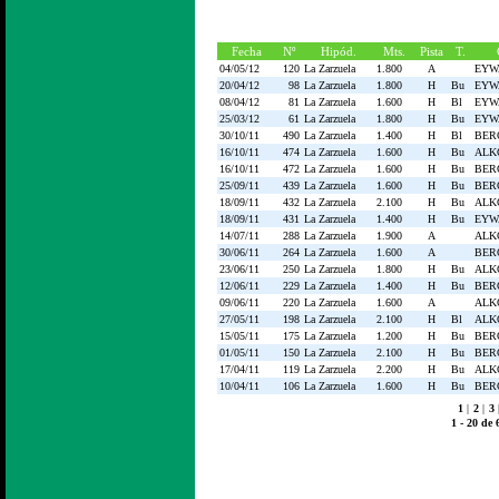
Fecha
Nº
Hipód.
Mts.
Pista
T.
04/05/12
120
La Zarzuela
1.800
A
EYW
20/04/12
98
La Zarzuela
1.800
H
Bu
EYW
08/04/12
81
La Zarzuela
1.600
H
Bl
EYW
25/03/12
61
La Zarzuela
1.800
H
Bu
EYW
30/10/11
490
La Zarzuela
1.400
H
Bl
BER
16/10/11
474
La Zarzuela
1.600
H
Bu
ALK
16/10/11
472
La Zarzuela
1.600
H
Bu
BER
25/09/11
439
La Zarzuela
1.600
H
Bu
BER
18/09/11
432
La Zarzuela
2.100
H
Bu
ALK
18/09/11
431
La Zarzuela
1.400
H
Bu
EYW
14/07/11
288
La Zarzuela
1.900
A
ALK
30/06/11
264
La Zarzuela
1.600
A
BER
23/06/11
250
La Zarzuela
1.800
H
Bu
ALK
12/06/11
229
La Zarzuela
1.400
H
Bu
BER
09/06/11
220
La Zarzuela
1.600
A
ALK
27/05/11
198
La Zarzuela
2.100
H
Bl
ALK
15/05/11
175
La Zarzuela
1.200
H
Bu
BER
01/05/11
150
La Zarzuela
2.100
H
Bu
BER
17/04/11
119
La Zarzuela
2.200
H
Bu
ALK
10/04/11
106
La Zarzuela
1.600
H
Bu
BER
1
|
2
|
3
1 - 20 de 