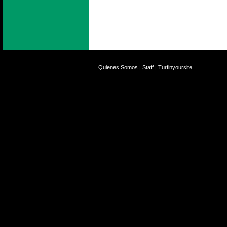
Quienes Somos
|
Staff
|
Turfinyoursite