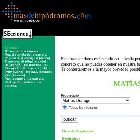
Leyenda:
Nº:
número de carrera.
Mts:
distancia de la carrera.
P: pista:
H (Hierba) - A (Arena).
Esta base de datos está siendo actualizada p
T. terreno:
Al (Algo pesado) -
concreto que no puedas obtener en nuestra b
Bl (Blando) - Bu (Bueno) - Du
(Duro) - Em (Embarrado) - Mu
Te contestaremos a la mayor brevedad posibl
(Muy bueno) - Mp (Muy pesado)
- Pe (Pesado).
Pto:
puesto en la carrera.
MATÍA
Part:
participantes en la
carrera.
Propietario
Todos los registros
Ficha de Propietario
Resultados :