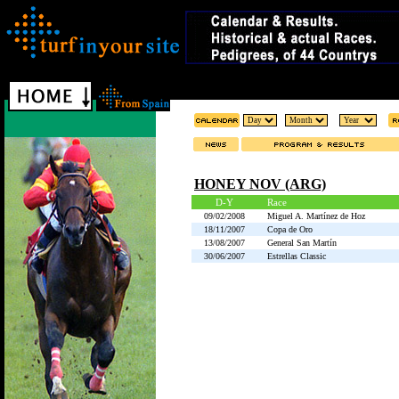
HONEY NOV (ARG)
D-Y
Race
09/02/2008
Miguel A. Martínez de Hoz
18/11/2007
Copa de Oro
13/08/2007
General San Martín
30/06/2007
Estrellas Classic