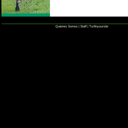
Quienes Somos
|
Staff
|
Turfinyoursite