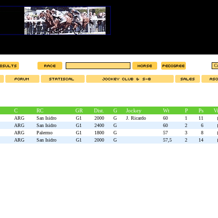
C
RC
GR
Dist.
G
Jockey
Wt
P
Ps
V
ARG
San Isidro
G1
2000
G
J. Ricardo
60
1
11
ARG
San Isidro
G1
2400
G
60
2
6
ARG
Palermo
G1
1800
G
57
3
8
ARG
San Isidro
G1
2000
G
57,5
2
14