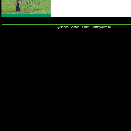
Quienes Somos
|
Staff
|
Turfinyoursite