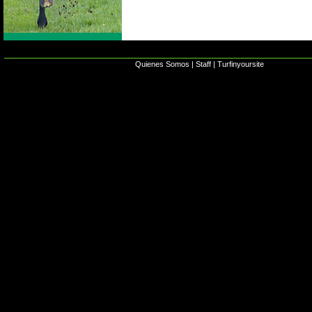
Quienes Somos
|
Staff
|
Turfinyoursite