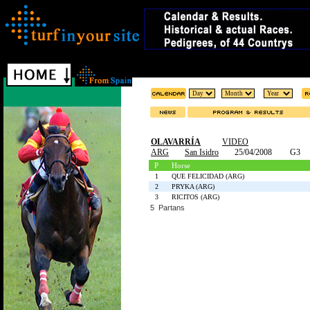
OLAVARRÍA
VIDEO
ARG
San Isidro
25/04/2008
G3
P
Horse
1
QUE FELICIDAD (ARG)
2
PRYKA (ARG)
3
RICITOS (ARG)
5 Partans