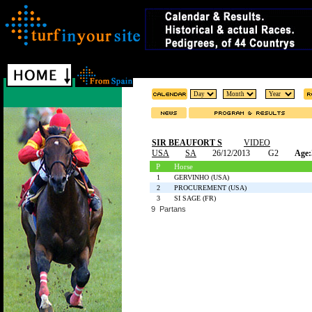
SIR BEAUFORT S
VIDEO
USA
SA
26/12/2013
G2
Age:
P
Horse
1
GERVINHO (USA)
2
PROCUREMENT (USA)
3
SI SAGE (FR)
9 Partans