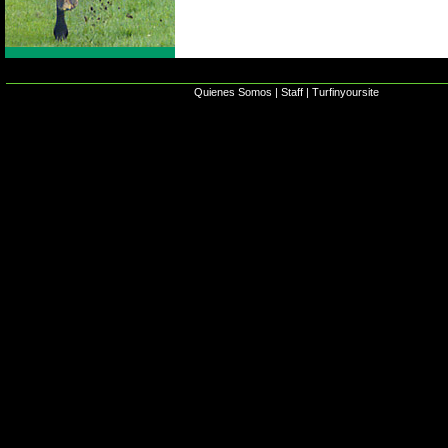
Quienes Somos
|
Staff
|
Turfinyoursite