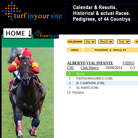
ALBERTO VIAL INFANTE
VIDEO
CHI
Club Hípico
20/06/2014
G1
P
Horse
1
FANTASMAGORICO (CHI)
2
IL CAMPIONE (CHI)
3
EL MANU (CHI)
13 Partans