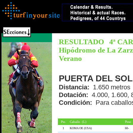
RESULTADO 4ª CARR
Hipódromo de La Zarzu
Verano
PUERTA DEL SOL (
Distancia:
1.650 metro
Dotación:
4.000, 1.600, 
Condición:
Para cabal
Pto.
Caballo (L)
Peso
1
KOMA OE (USA)
60-