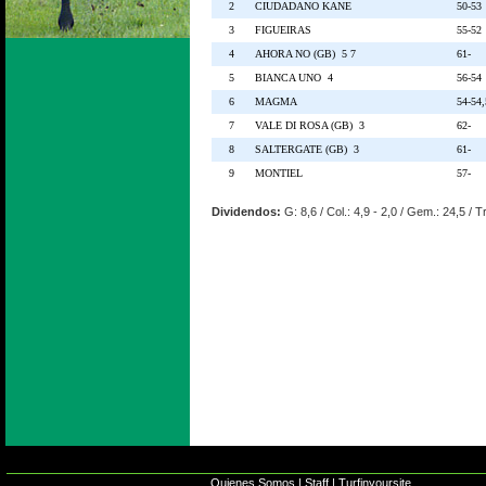
2
CIUDADANO KANE
50-53
3
FIGUEIRAS
55-52
4
AHORA NO (GB) 5 7
61-
5
BIANCA UNO 4
56-54
6
MAGMA
54-54,
7
VALE DI ROSA (GB) 3
62-
8
SALTERGATE (GB) 3
61-
9
MONTIEL
57-
Dividendos:
G: 8,6 / Col.: 4,9 - 2,0 / Gem.: 24,5 / T
Quienes Somos
|
Staff
|
Turfinyoursite